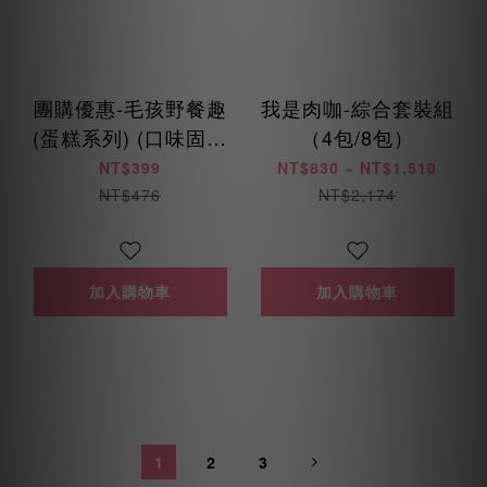
團購優惠-毛孩野餐趣
我是肉咖-綜合套裝組
(蛋糕系列) (口味固定
（4包/8包）
不得更換)
NT$399
NT$830 ~ NT$1,510
NT$476
NT$2,174
加入購物車
加入購物車
1
2
3