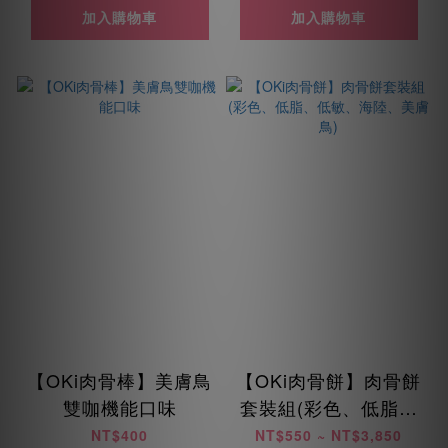
加入購物車
加入購物車
【OKi肉骨棒】美膚鳥
【OKi肉骨餅】肉骨餅
雙咖機能口味
套裝組(彩色、低脂、
低敏、海陸、美膚鳥)
NT$400
NT$550 ~ NT$3,850