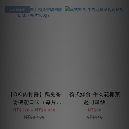
多組優惠中
【OKi肉骨餅】鴨兔香
義式鮮食-牛肉花椰菜
吻機能口味（每片
起司燉飯
100g）
NT$120 ~ NT$6,930
NT$88
NT$8,160
NT$110