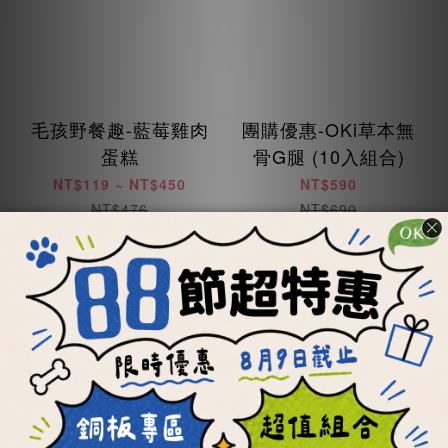
毛孩野餐趣-藍莓雞肉
團購優惠-OKi草本無
蛋糕
骨G腿 (10入組合)
NT$119 ~ NT$450
NT$590
NT$476
NT$690
加入購物車
加入購物車
會員獨享