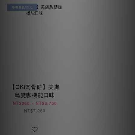
每餐最低22元
【OKi肉骨餅】美膚
鳥雙咖機能口味
NT$260 ~ NT$3,750
NT$7,280