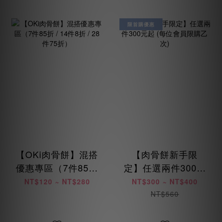
限首購優惠
【OKi肉骨餅】混搭
【肉骨餅新手限
優惠專區（7件85折
定】任選兩件300元
/ 14件8折 / 28件75
起 (每位會員限購乙
NT$120 ~ NT$280
NT$300 ~ NT$400
折）
次)
NT$560