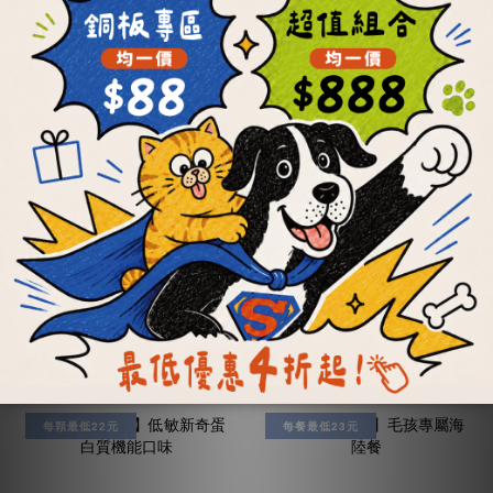
【OKi肉骨餅】彩色
【OKi肉骨餅】低脂
均衡機能口味
舒活機能口味
NT$199 ~ NT$3,160
NT$220 ~ NT$3,470
NT$5,572
NT$6,160
加入購物車
加入購物車
每顆最低22元
每餐最低23元