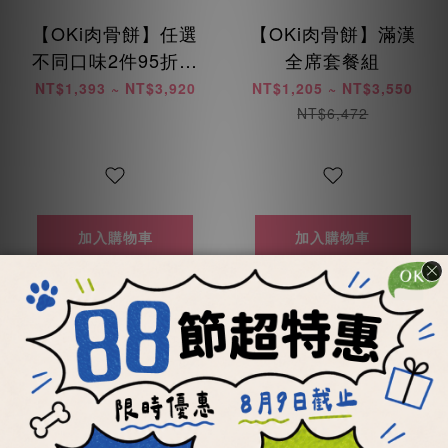
【OKi肉骨餅】任選
【OKi肉骨餅】滿漢
不同口味2件95折組
全席套餐組
合優惠
NT$1,393 ~ NT$3,920
NT$1,205 ~ NT$3,550
NT$6,472
加入購物車
加入購物車
每顆最低19元
每餐最低21元