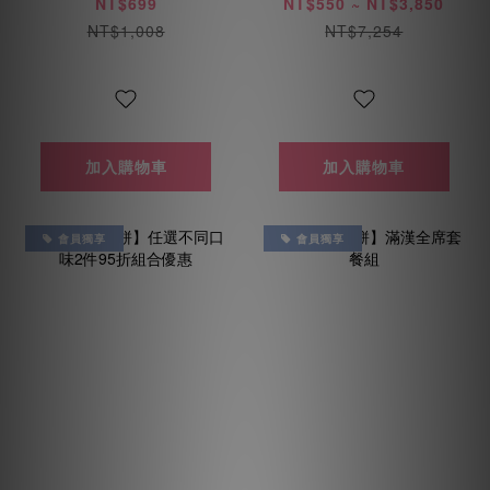
包(免運優惠每人限
脂、低敏、海陸、
NT$699
NT$550 ~ NT$3,850
用乙次)
美膚鳥)
NT$1,008
NT$7,254
加入購物車
加入購物車
會員獨享
會員獨享