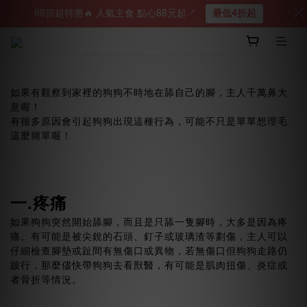
88節超特惠🔥 人氣主食 點心88元起↗︎
最低4折起
如果有觀察到家裡的狗狗不時地在舔自己的腳，主人千萬鼻大
意喔！
有很多原因會引起狗狗出現這種行為，可能不只是單單想理毛
這麼簡單喔！
一.
疼痛
如果狗狗突然開始舔腳，而且是只舔一隻腳時，大多是因為疼
痛。有可能是被尖銳的石頭、釘子或玻璃渣等劃傷，主人可以
仔細檢查腳墊或趾間有無傷口或異物，若無傷口但狗狗走路仍
跛行，那麼儘快帶狗狗去看獸醫，有可能是肌肉扭傷、炎症或
者骨折等情況。