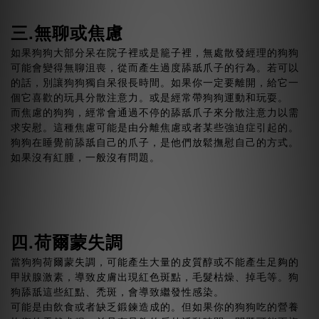
三.無聊或焦慮
如果狗狗大部分呆在院子裡或是籠子裡，無處散發經理的狗狗
可能會變得無聊沮喪，從而產生過度舔舐爪子的行為。若可以
的話，別讓狗狗獨自呆很長時間。如果你一定要離開，給它一
個它喜歡的玩具分散注意力。或是經常帶狗狗運動和玩耍。
而焦慮的狗狗，經常會通過不停的舔舐爪子來分散注意力以需
求安慰。這種焦慮可能是由分離焦慮或者某些強迫症引起的。
狗狗在睡覺前舔舐自己的爪子，是他們放鬆撫慰自己的方式。
如果沒有紅腫，一般沒有問題。
四.荷爾蒙失調
當狗狗荷爾蒙失調，可能產生大量的皮質醇或不能產生足夠的
甲狀腺激素，導致皮膚出現紅色斑點，毛髮枯燥、掉毛等。狗
狗舔舐這些紅點、禿斑，會導致繼發性感染。
可能是由飲食或者缺乏鍛鍊造成的。但如果你的狗狗吃的營養