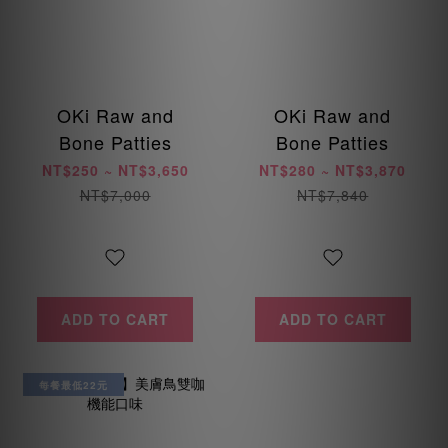
OKi Raw and
OKi Raw and
Bone Patties
Bone Patties
NT$250 ~ NT$3,650
NT$280 ~ NT$3,870
NT$7,000
NT$7,840
ADD TO CART
ADD TO CART
每餐最低22元