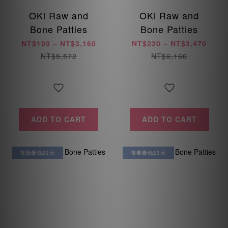
OKi Raw and
OKi Raw and
Bone Patties
Bone Patties
NT$199 ~ NT$3,160
NT$220 ~ NT$3,470
NT$5,572
NT$6,160
ADD TO CART
ADD TO CART
每顆最低22元
每餐最低23元