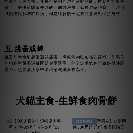
均衡的天然犬糧，並且有足夠的戶外活動時間，問題可能更複
雜了。解決荷爾蒙失調的一個方法是，給狗狗做絕育，同時可
以預防很多潛在疾病，但是絕育後一定要注意運動保持身材。
五.跳蚤或蜱
跳蚤和蜱會引起嚴重的瘙癢，導致狗狗強迫性的舔舐，如果你
的狗狗對跳蚤過敏問題會更嚴重。除了定期給狗狗做好體外驅
蟲外，也要清潔家中環境消滅跳蚤等蟲子。
犬貓主食-生鮮食肉骨餅
限首購優惠