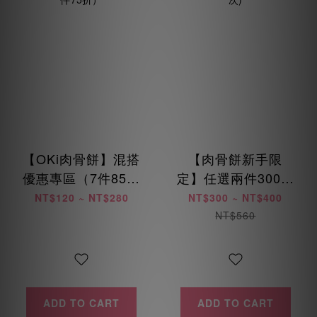
【OKi肉骨餅】混搭
【肉骨餅新手限
優惠專區（7件85折
定】任選兩件300元
/ 14件8折 / 28件75
起 (每位會員限購乙
NT$120 ~ NT$280
NT$300 ~ NT$400
折）
次)
NT$560
ADD TO CART
ADD TO CART