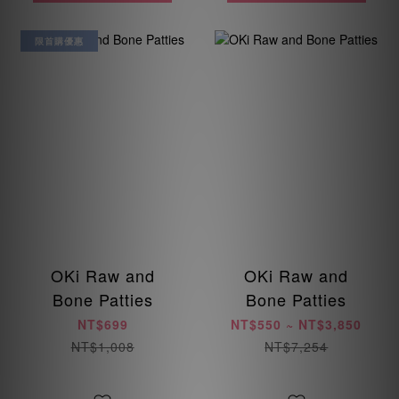
限首購優惠
OKi Raw and
OKi Raw and
Bone Patties
Bone Patties
NT$699
NT$550 ~ NT$3,850
NT$1,008
NT$7,254