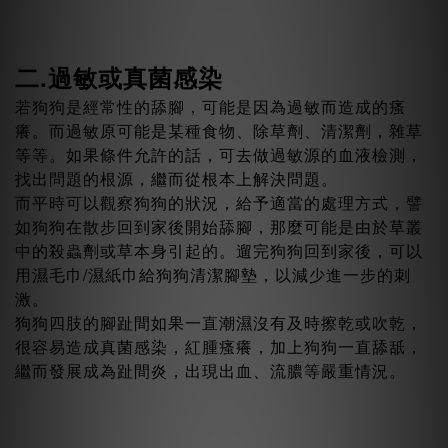
二.過敏或真菌感染
若狗狗是經常性的舔腳，可能是因為過敏而造成的瘙
癢。而過敏原可能是某種食物、除草劑、清潔劑，雜草
等等。如果條件允許的話，可去做過敏源的血液檢測，
找出問題的根源，繼而從根本上解決問題。
而平時可以觀察狗狗的狀況，給予適當的處理方式，譬
如狗狗在散步回到家後開始舔腳，那麼可能是由於草叢
中的殺蟲劑或草本身引起的。遛完狗狗回到家後，可以
用濕毛巾/濕紙巾給狗狗清潔腳墊，以減少進一步的刺
激。
狗狗四肢的腳趾間如果一直潮濕沒有及時擦乾或吹乾，
很容易造成真菌感染，紅腫瘙癢，加上狗狗一直舔舐，
繼而發展成為趾間炎，出現出血、流膿等嚴重情況。