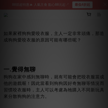
88節超特惠🔥 人氣主食 點心88元起↗︎
最低4折起
如果家裡狗狗愛咬衣服，主人一定非常頭痛，那造
成狗狗愛咬衣服的原因可能有哪些呢？
一.覺得無聊
狗狗在家中感到無聊時，就有可能會把咬衣服當成
他的遊戲喔！因此當看到狗狗因好奇無聊等情況而
習慣咬衣服時，主人可以考慮為牠購入不同新玩具
來分散狗狗的注意力。