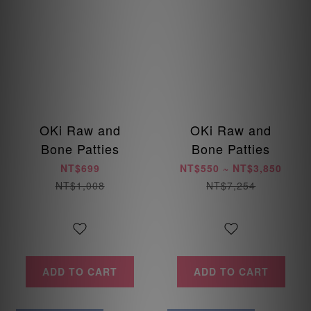
OKi Raw and
OKi Raw and
Bone Patties
Bone Patties
NT$699
NT$550 ~ NT$3,850
NT$1,008
NT$7,254
ADD TO CART
ADD TO CART