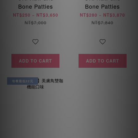
Bone Patties
Bone Patties
NT$250 ~ NT$3,650
NT$280 ~ NT$3,870
NT$7,000
NT$7,840
ADD TO CART
ADD TO CART
每餐最低22元