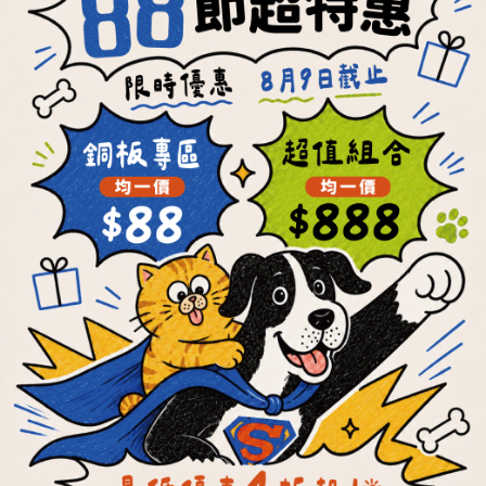
ADD TO CART
ADD TO CART
每顆最低19元
每餐最低21元
OKi Raw and
OKi Raw and
Bone Patties
Bone Patties
NT$199 ~ NT$3,160
NT$220 ~ NT$3,470
NT$5,572
NT$6,160