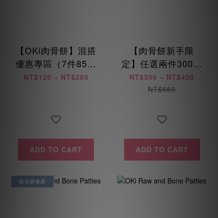
【OKi肉骨餅】混搭
【肉骨餅新手限
優惠專區（7件85折
定】任選兩件300元
/ 14件8折 / 28件75
起 (每位會員限購乙
NT$120 ~ NT$280
NT$300 ~ NT$400
折）
次)
NT$560
ADD TO CART
ADD TO CART
限首購優惠