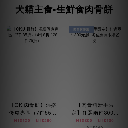
犬貓主食-生鮮食肉骨餅
限首購優惠
【OKi肉骨餅】混搭
【肉骨餅新手限
優惠專區（7件85折
定】任選兩件300元
/ 14件8折 / 28件75
起 (每位會員限購乙
NT$120 ~ NT$280
NT$300 ~ NT$400
折）
次)
NT$560