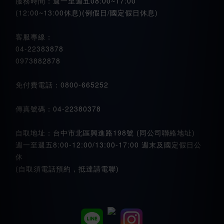
服務時間：週一至週五08:00~17:00
(12:00~13:00休息)(例假日/國定假日休息)
客服專線：
04-22383878
0973882878
免付費電話：0800-665252
傳真號碼：04-22380378
自取地址：台中市北區興進路198號 (同公司聯絡地址)
週一至週五8:00-12:00/13:00-17:00 週末及國定假日公
休
(自取須電話預約，抵達請電聯)