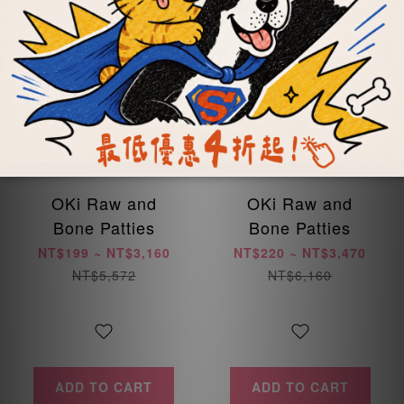
OKi Raw and
OKi Raw and
Bone Patties
Bone Patties
NT$199 ~ NT$3,160
NT$220 ~ NT$3,470
NT$5,572
NT$6,160
ADD TO CART
ADD TO CART