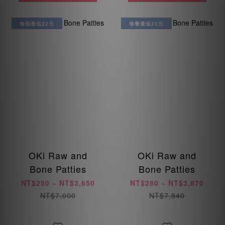
每顆最低22元
每餐最低23元
OKi Raw and
OKi Raw and
Bone Patties
Bone Patties
NT$250 ~ NT$3,650
NT$280 ~ NT$3,870
NT$7,000
NT$7,840