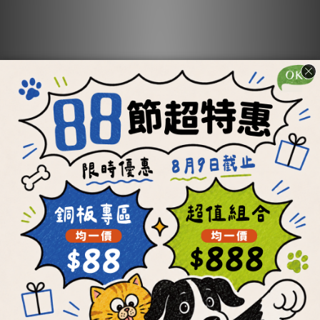
【OKi肉骨餅】任選
【OKi肉骨餅】滿漢
不同口味2件95折組
全席套餐組
合優惠
NT$1,393 ~ NT$3,920
NT$1,205 ~ NT$3,550
NT$6,472
ADD TO CART
ADD TO CART
每顆最低19元
每餐最低21元