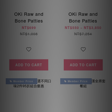
OKi Raw and
OKi Raw and
Bone Patties
Bone Patties
NT$699
NT$550 ~ NT$3,850
NT$1,008
NT$7,254
ADD TO CART
ADD TO CART
Member Price
Member Price