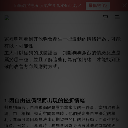
88節超特惠🔥 人氣主食 點心88元起↗︎
最低4折起
家裡狗狗看到其他狗會產生一些激動的情緒行為，可能
有以下可能性
主人可以從狗的肢體語言，判斷狗狗激烈的情緒反應是
屬於哪一種，並且了解這些行為背後情緒，才能找到正
確的改善方向與應對方式。
1.因自由被侷限而出現的挫折情緒
對狗狗而言，自由被侷限是壓力非常大的一件事。當狗狗被牽
繩、門、柵欄、特定空間限制時，他們變喪失自主決定的權
利，進而可能因為無法達到期望中的目的與行動，而產生挫折
情緒。例如：上牽繩時，狗狗會因為身邊有其他狗或動物經