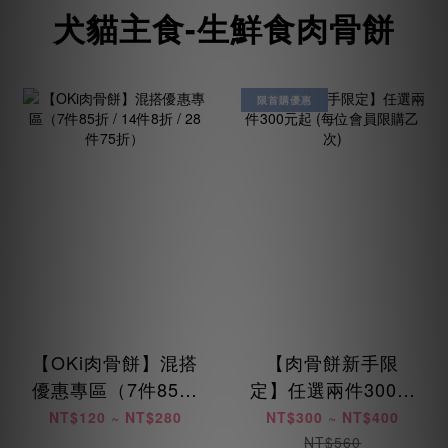
犬貓主食-生鮮食肉骨餅
限首購優惠
【OKi肉骨餅】混搭
【肉骨餅新手限
優惠專區（7件85折
定】任選兩件300元
/ 14件8折 / 28件75
起 (每位會員限購乙
NT$120 ~ NT$280
NT$300 ~ NT$400
折）
次)
NT$560