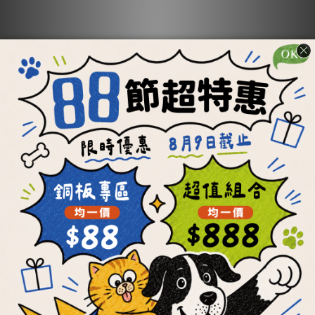
【OKi肉骨餅】任選
【OKi肉骨餅】滿漢
不同口味2件95折組
全席套餐組
合優惠
NT$1,393 ~ NT$3,920
NT$1,205 ~ NT$3,550
NT$6,472
ADD TO CART
ADD TO CART
每顆最低19元
每餐最低21元