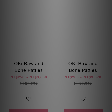
OKi Raw and
OKi Raw and
Bone Patties
Bone Patties
NT$250 ~ NT$3,650
NT$280 ~ NT$3,870
NT$7,000
NT$7,840