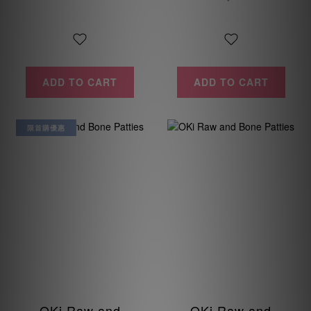
ADD TO CART
ADD TO CART
限首購優惠
OKi Raw and
OKi Raw and