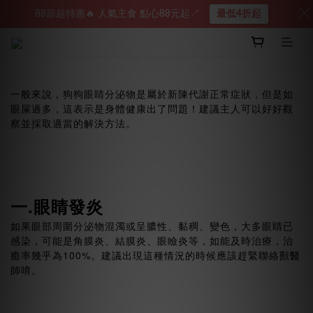
88節超特惠🔥 人氣主食 點心88元起↗︎
最低4折起
一般來說，狗狗眼睛分泌物是屬於新陳代謝正常症狀，但是如
眼屎過多，這表示是身體健康出了問題！建議主人可以好好觀
察並採取適當的解決方法。
一.眼睛發炎
如果眼部周圍分泌物混濁或呈膿性、黏稠、變色，大多眼睛已
感染，可能是角膜炎、結膜炎、眼瞼炎等，如能及時治療，治
癒率幾乎為100%。建議出現這種情況的時候應該趕緊聯絡獸醫
師唷。