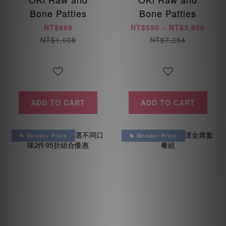
Bone Patties
Bone Patties
NT$699
NT$550 ~ NT$3,850
NT$1,008
NT$7,254
ADD TO CART
ADD TO CART
Member Price
Member Price