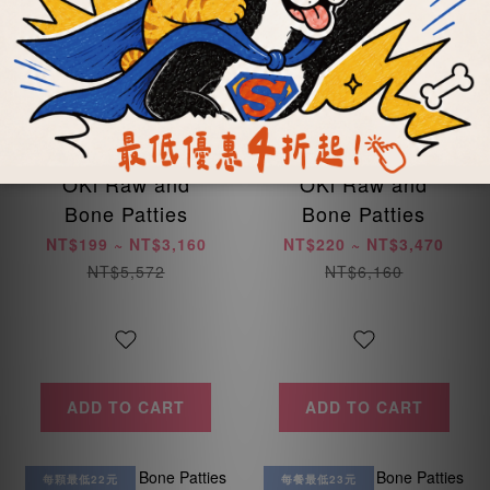
OKi Raw and
OKi Raw and
Bone Patties
Bone Patties
NT$199 ~ NT$3,160
NT$220 ~ NT$3,470
NT$5,572
NT$6,160
ADD TO CART
ADD TO CART
每顆最低22元
每餐最低23元