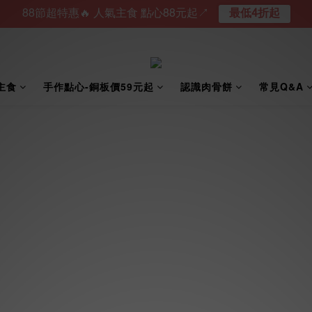
88節超特惠🔥 人氣主食 點心88元起↗︎
最低4折起
主食
手作點心-銅板價59元起
認識肉骨餅
常見Q&A