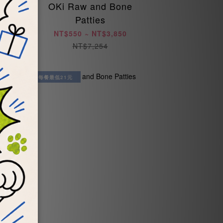
OKi Raw and Bone
Patties
NT$550 ~ NT$3,850
NT$7,254
每餐最低21元