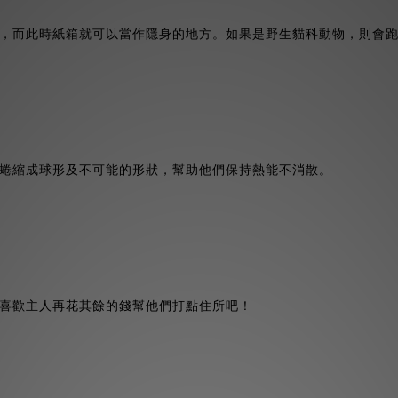
，而此時紙箱就可以當作隱身的地方。如果是野生貓科動物，則會
蜷縮成球形及不可能的形狀，幫助他們保持熱能不消散。
喜歡主人再花其餘的錢幫他們打點住所吧！