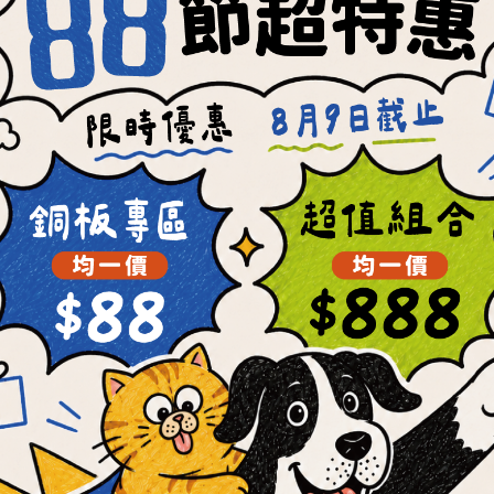
【肉骨餅新手限定】任選
OKi Raw and Bone
件300元起 (每位會員限
Patties
購乙次)
NT$300 ~ NT$400
NT$699
NT$560
NT$1,008
Member Price
每顆最低19元