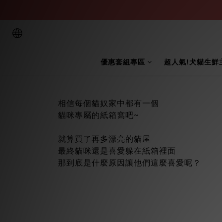
優惠套組專區
超人氣!犬貓生鮮
相信每個貓奴家中都有一個
貓咪專屬的紙箱窩吧~
就算買了再多漂亮的貓屋
最終貓咪還是喜愛躲在紙箱裡面
那到底是什麼原因讓他們這麼喜愛呢？