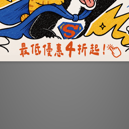
OKi肉骨餅】滿漢全席套
OKi Raw and Bone
餐組
Patties
NT$1,205 ~ NT$3,550
NT$199 ~ NT$3,160
NT$6,472
NT$5,572
餐最低23元
每餐最低22元