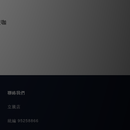
雙咖
聯絡我們
立騰店
統編 95258866