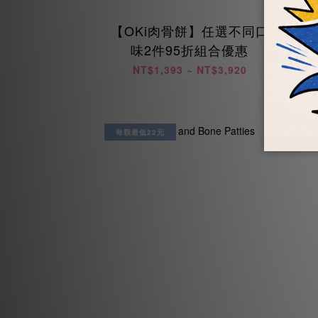
【OKi肉骨餅】任選不同口
【
味2件95折組合優惠
NT$1,393 ~ NT$3,920
每顆最低22元
每