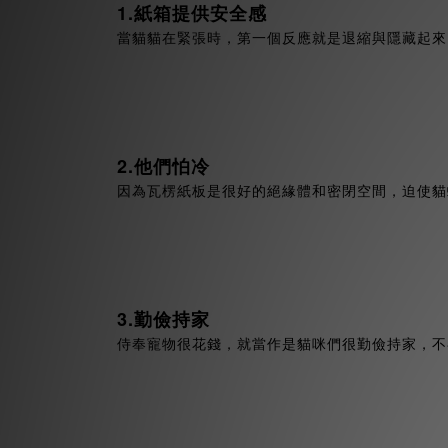
1.紙箱提供安全感
當貓貓在緊張時，第一個反應就是退縮與隱藏起來
2.他們怕冷
因為瓦楞紙板是很好的絕緣體和密閉空間，迫使貓
3.勤儉持家
侍奉寵物很花錢，就當作是貓咪們很勤儉持家，不