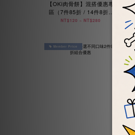
【OKi肉骨餅】混搭優惠專
區（7件85折 / 14件8折 /
兩
28件75折）
NT$120 ~ NT$280
Member Price