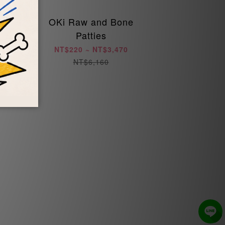
OKi Raw and Bone
Patties
NT$220 ~ NT$3,470
NT$6,160