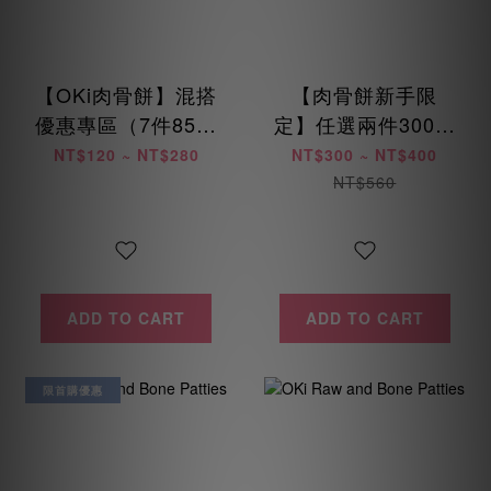
【OKi肉骨餅】混搭
【肉骨餅新手限
優惠專區（7件85折
定】任選兩件300元
/ 14件8折 / 28件75
起 (每位會員限購乙
NT$120 ~ NT$280
NT$300 ~ NT$400
折）
次)
NT$560
ADD TO CART
ADD TO CART
限首購優惠