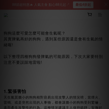
88節超特惠🔥 人氣主食 點心88元起↗︎
最低4折起
狗狗這麼可愛怎麼可能會生氣呢？
其實脾氣再好的狗狗，遇到某些原因還是會有生氣的情
緒喔!
以下整理四種狗狗發脾氣的可能原因，下次大家要特別
注意不要誤踩地雷啦!
1.緊張害怕
天生氣質膽小的狗狗相對容易出現攻擊人的情況唷，當煙火、
雷鳴、或是突然出現的人事物，都會讓膽小的狗狗受到驚嚇，
進而產生攻擊性的行為。這種情況建議主人保持鎮靜，安撫好