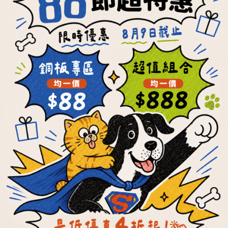
ADD TO CART
ADD TO CART
每顆最低19元
每餐最低21元
OKi Raw and
OKi Raw and
Bone Patties
Bone Patties
NT$199 ~ NT$3,160
NT$220 ~ NT$3,470
NT$5,572
NT$6,160