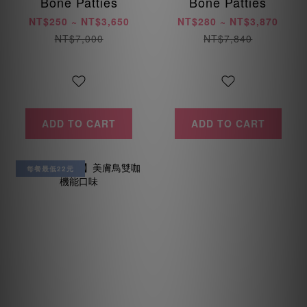
Bone Patties
Bone Patties
NT$250 ~ NT$3,650
NT$280 ~ NT$3,870
NT$7,000
NT$7,840
ADD TO CART
ADD TO CART
每餐最低22元