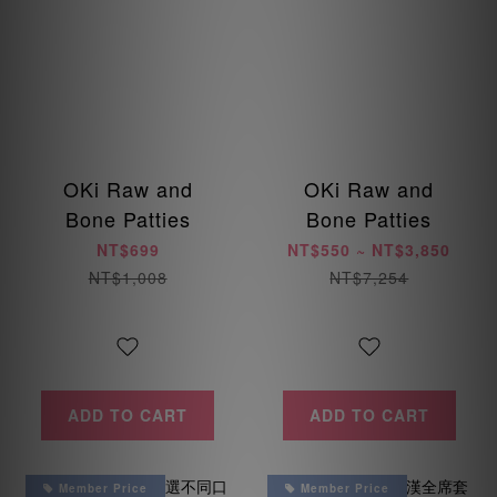
OKi Raw and
OKi Raw and
Bone Patties
Bone Patties
NT$699
NT$550 ~ NT$3,850
NT$1,008
NT$7,254
ADD TO CART
ADD TO CART
Member Price
Member Price