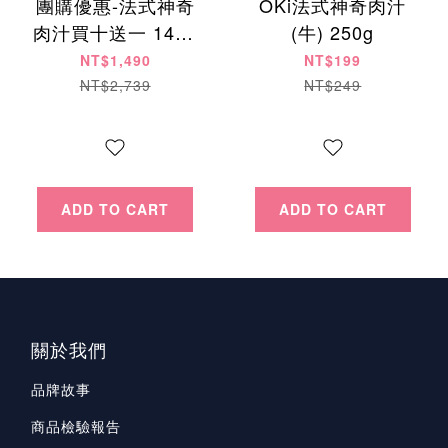
團購優惠-法式神奇
OKi法式神奇肉汁
肉汁買十送一 1490
(牛) 250g
元 （牛）
NT$1,490
NT$199
NT$2,739
NT$249
ADD TO CART
ADD TO CART
關於我們
品牌故事
商品檢驗報告