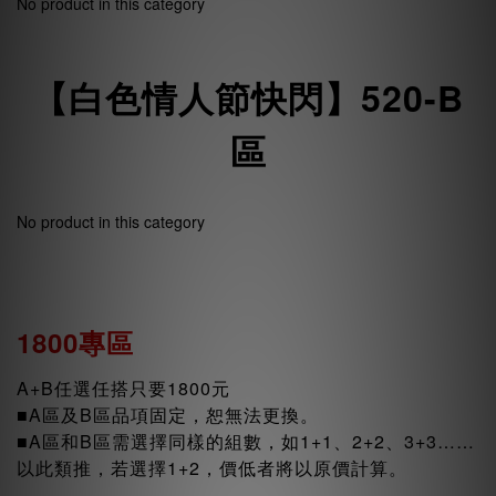
No product in this category
【白色情人節快閃】520-B
區
No product in this category
1800專區
A+B任選任搭只要1800元
■A區及B區品項固定，恕無法更換。
■A區和B區需選擇同樣的組數，如1+1、2+2、3+3……
以此類推，若選擇1+2，價低者將以原價計算。