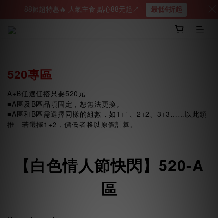
88節超特惠🔥 人氣主食 點心88元起↗︎
最低4折起
520專區
A+B任選任搭只要520元
■A區及B區品項固定，恕無法更換。
■A區和B區需選擇同樣的組數，如1+1、2+2、3+3……以此類
推，若選擇1+2，價低者將以原價計算。
【白色情人節快閃】520-A
區