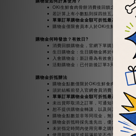
購物金如何計算使用？
OKi生鮮食肉骨餅消費後回饋之購物金，
若計算上有小數點則採四捨五入計算。 (ex. 結
單筆訂單購物金金額可折抵最高總金額之
購物金僅限會員本人於OKi生鮮食肉骨
購物金何時發放？有效日
?
消費回饋購物金，官網下單購買付款完成
生日購物金：生日購物金將於每日凌晨發
入會購物金：新註冊為有效會員時贈送購
活動購物金：已付款後訂單3天後發送，貨
購物金折抵辦法
購物金點數僅限於OKi生鮮食肉骨餅官網
須於結帳前登入官網會員消費，系統會依
單筆訂單購物金金額可折抵最高總金額之
未出貨即取消之訂單，可通知客服返還該
恕不提供購物金轉讓，以及與其他帳號合
購物金點數並非等同現金，無法提供兌現
購物金折抵時採先進先出，優先從較早生
未於指定時間內使用完畢之購物金，逾期
使用期限屆至或屆滿前皆不作另行提醒通