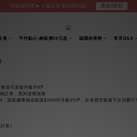
88節超特惠🔥 人氣主食 點心88元起↗︎
最低4折起
主食
手作點心-銅板價59元起
認識肉骨餅
常見Q&A
看
0的舊會員可直接升級VVIP
累積計算，直到達標資格
000，因此總累積金額達$30000升級VVIP，於達標升級後下次消費
入計算）