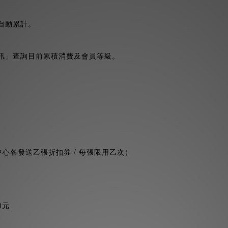
自動累計。
訊」查詢目前累積消費及會員等級。
中心各發送乙張折扣券 / 每張限用乙次）
0元