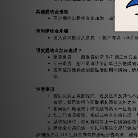
其他購物金優惠
不定期推出購物金金加贈、加倍送檔期活
查詢購物金步驟
進入官網後登入會員 → 帳戶專區→商
退貨購物金如何處理？
整筆退貨：一般退貨約需 5-7 個工作
部份退貨：恕不退還該筆訂單已折抵購物
若有檔期活動或加贈點活動期間購物，所
準。
注意事項
若以惡意之電腦程式、違反法律及其他不
檢舉，我司除得立即取消其回饋資格之外
相同收件地址或手機電話視為同一位會員
如忘記會員帳號、密碼或輸入信箱錯誤，
系統故障時，我司有權停止一切購物金功
購物金交易記錄一切以的系統交易記錄為
詳細辦法以 OKi生鮮食肉骨餅網站公告為準。如