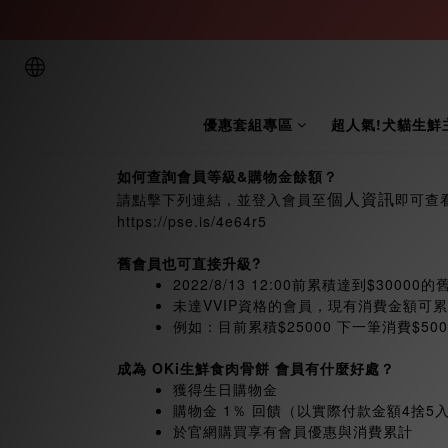
優惠套組專區
超人氣!犬貓生鮮
如何查詢會員等級&購物金餘額？
個人資訊
請點擊下列連結，並登入會員至
即可查
https://pse.is/4e64r5
舊會員也可直接升級?
2022/8/13 12:00前累積達到$3000
未達VVIP資格的會員，現有消費金額可
例如：目前累積$25000 下一筆消費$5
成為
OKi
生鮮食肉骨餅
會員有什麼好處？
獲得生日購物金
購物金 1％ 回饋（以實際付款金額4捨5
於官網購買享有會員優惠與消費累計