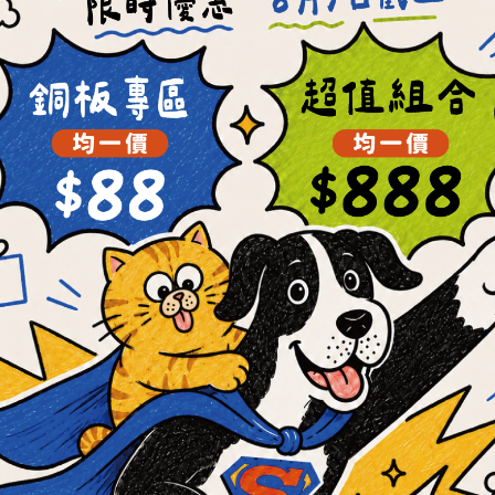
1點購物金可以折抵新台幣1元結帳金額，可於下次購物時使用。
帳金額 1090 元 * 1% = 10.9點，則購物金可收到 11 點。)
5%
的使用上限
(
例如優惠後消費
1000
元最多可折抵
50
元
)
餅官方網站訂購時使用，不可轉讓他人，亦不可要求折換為現金。
後3天後發送，永久有效
送給當日生日會員，須注意若生日當天同時註冊會員，生日購物金將
物金，有效日為30天，無法溯及舊會員發送
到付款之訂單7-14天後發送，有效日依活動公布為主，無公布之有
消費付款時折抵。
到期日先後自動扣抵購物金。
5%
的使用上限
(
例如優惠後消費
1000
元最多可折抵
50
元
)
筆訂單所折抵之購物金。
併購物金服務。
。
效的點數進行扣除，依序折抵至零為止。
失效或折抵後，若有退貨，恕不返還重複使用也不得要求延長期限。
知，亦不得要求延長使用期限。