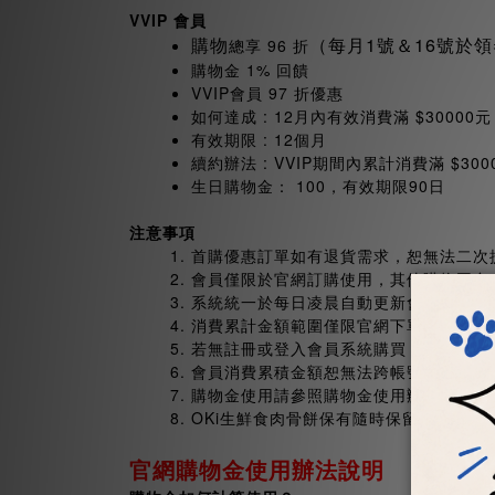
VVIP
會員
購物
（每月1號＆16號於領
總享 96 折
購物金 1% 回饋
VVIP會員 97 折優惠
如何達成 : 12月內有效消費滿 $30000元
有效期限 : 12個月
續約辦法 : VVIP期間內累計消費滿 $300
生日購物金： 100，有效期限90日
注意事項
首購優惠訂單如有退貨需求，恕無法二次
會員僅限於官網訂購使用，其他購物平台、
系統統一於每日凌晨自動更新會員資格，
消費累計金額範圍僅限官網下單訂購。以
若無註冊或登入會員系統購買，將無法享
會員消費累積金額恕無法跨帳號合併使用
購物金使用請參照購物金使用辦法。
OKi生鮮食肉骨餅保有隨時保留、修改
官網購物金使用辦法說明