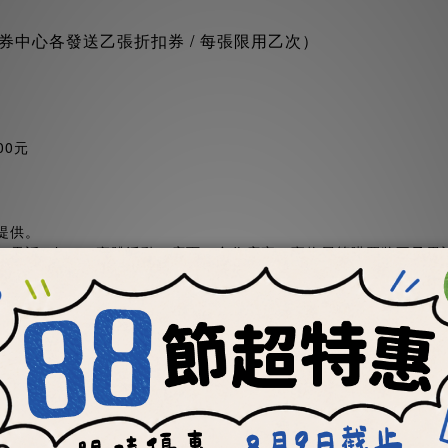
券中心各發送乙張折扣券 / 每張限用乙次）
00元
提供。
電話、line、實體活動、店面、合作店家、寵物展等購買將不予
以會員設定為基準，查閱是否達到會員的升級/降級/續會資格
最新一筆消費金額訂單開始計算，若超過12個月沒達成累計金額門
受會員優惠也無法累計訂單金額，也不得後續補發。
。
、終止、更動折扣內容或細節之權利，且不另行通知後實施。