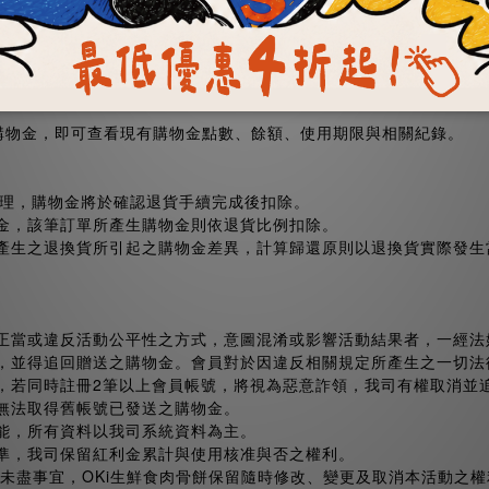
動。
店購物金，即可查看現有購物金點數、餘額、使用期限與相關紀錄。
日處理，購物金將於確認退貨手續完成後扣除。
金，該筆訂單所產生購物金則依退貨比例扣除。
產生之退換貨所引起之購物金差異，計算歸還原則以退換貨實際發生當
正當或違反活動公平性之方式，意圖混淆或影響活動結果者，一經法娃
，並得追回贈送之購物金。會員對於因違反相關規定所產生之一切法
，若同時註冊2筆以上會員帳號，將視為惡意詐領，我司有權取消並
無法取得舊帳號已發送之購物金。
能，所有資料以我司系統資料為主。
準，我司保留紅利金累計與使用核准與否之權利。
有未盡事宜，OKi生鮮食肉骨餅保留隨時修改、變更及取消本活動之