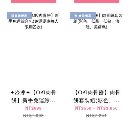
限首購優惠
會員獨享
✦冷凍✦【OKi肉骨
【OKi肉骨餅】肉骨
餅】新手免運綜合
餅套裝組(彩色、低
包(免運優惠每人限
脂、低敏、海陸、
NT$699
NT$550 ~ NT$3,850
用乙次)
美膚鳥)
NT$1,008
NT$7,254