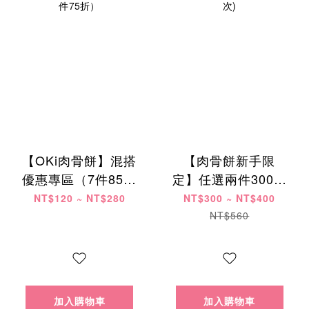
【OKi肉骨餅】混搭
【肉骨餅新手限
優惠專區（7件85折
定】任選兩件300元
/ 14件8折 / 28件75
起 (每位會員限購乙
NT$120 ~ NT$280
NT$300 ~ NT$400
折）
次)
NT$560
加入購物車
加入購物車