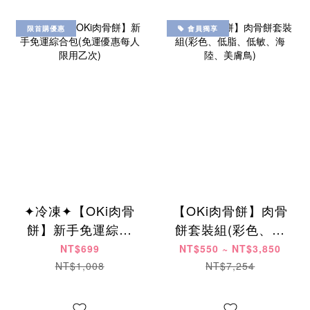
限首購優惠
會員獨享
✦冷凍✦【OKi肉骨
【OKi肉骨餅】肉骨
餅】新手免運綜合
餅套裝組(彩色、低
包(免運優惠每人限
脂、低敏、海陸、
NT$699
NT$550 ~ NT$3,850
用乙次)
美膚鳥)
NT$1,008
NT$7,254