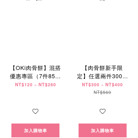
【OKi肉骨餅】混搭
【肉骨餅新手限
優惠專區（7件85折
定】任選兩件300元
/ 14件8折 / 28件75
起 (每位會員限購乙
NT$120 ~ NT$280
NT$300 ~ NT$400
折）
次)
NT$560
加入購物車
加入購物車