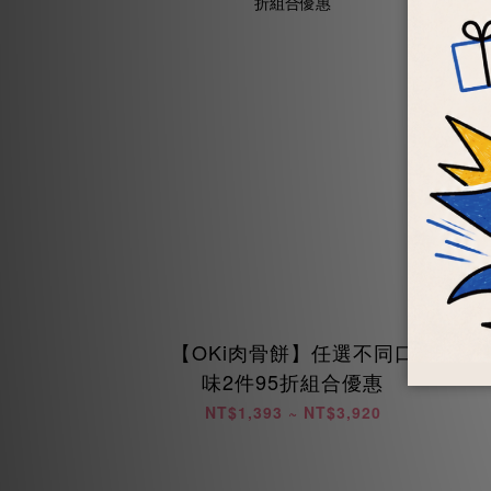
【OKi肉骨餅】任選不同口
【
味2件95折組合優惠
NT$1,393 ~ NT$3,920