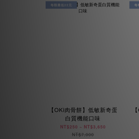
每顆最低22元
每
【OKi肉骨餅】低敏新奇蛋
【
白質機能口味
NT$250 ~ NT$3,650
NT$7,000