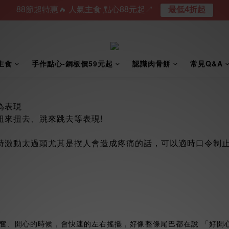
88節超特惠🔥 人氣主食 點心88元起↗︎
最低4折起
主食
手作點心-銅板價59元起
認識肉骨餅
常見Q&A
為表現
扭來扭去、跳來跳去等表現!
時激動太過頭尤其是撲人會造成疼痛的話，可以適時口令制止
奮、開心的時候，會快速的左右搖擺，好像整條尾巴都在說 「好開