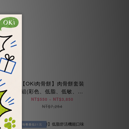
】新
【OKi肉骨餅】肉骨餅套裝
惠每
組(彩色、低脂、低敏、海
陸、美膚鳥)
NT$550 ~ NT$3,850
NT$7,254
每餐最低21元