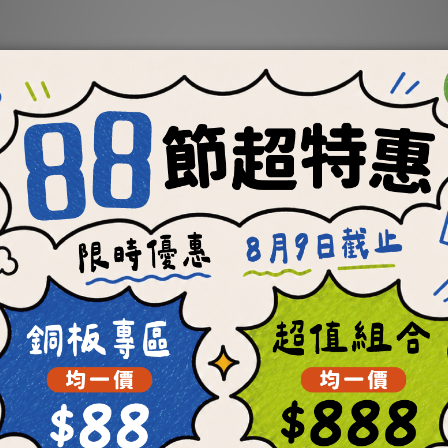
【肉骨餅新手限定】任選
✦冷凍✦【OKi肉骨餅
件300元起 (每位會員限
手免運綜合包(免運優
購乙次)
人限用乙次)
NT$300 ~ NT$400
NT$699
NT$560
NT$1,008
會員獨享
每顆最低19元