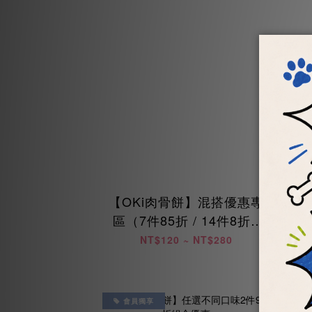
【OKi肉骨餅】混搭優惠專
區（7件85折 / 14件8折 /
兩
28件75折）
NT$120 ~ NT$280
會員獨享