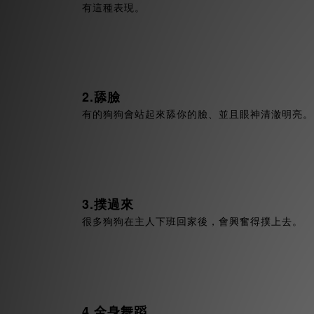
有這種表現。
2.舔臉
有的狗狗會站起來舔你的臉、並且眼神清澈明亮。
3.撲過來
很多狗狗在主人下班回家後，會興奮得撲上去。
4.全身舞蹈