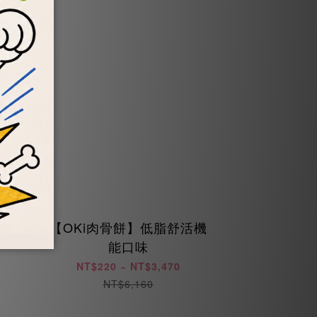
衡機
【OKi肉骨餅】低脂舒活機
能口味
NT$220 ~ NT$3,470
NT$6,160