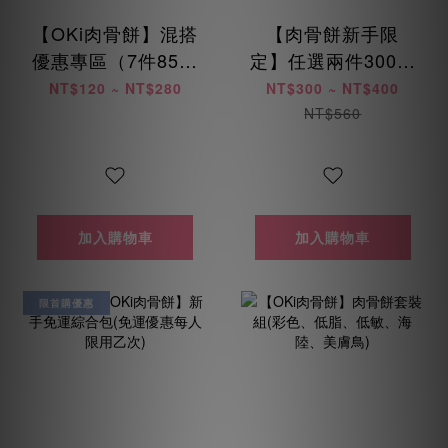
【OKi肉骨餅】混搭
【肉骨餅新手限
優惠專區（7件85折
定】任選兩件300元
/ 14件8折 / 28件75
起 (每位會員限購乙
NT$120 ~ NT$280
NT$300 ~ NT$400
折）
次)
NT$560
加入購物車
加入購物車
限首購優惠