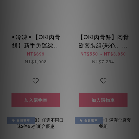
✦冷凍✦【OKi肉骨
【OKi肉骨餅】肉骨
餅】新手免運綜合
餅套裝組(彩色、低
包(免運優惠每人限
脂、低敏、海陸、
NT$699
NT$550 ~ NT$3,850
用乙次)
美膚鳥)
NT$1,008
NT$7,254
加入購物車
加入購物車
會員獨享
會員獨享