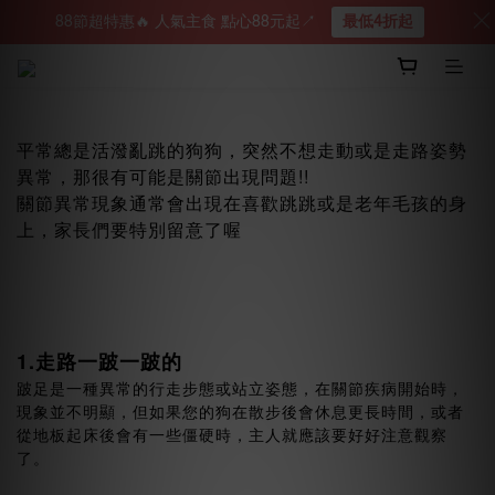
88節超特惠🔥 人氣主食 點心88元起↗︎
最低4折起
平常總是活潑亂跳的狗狗，突然不想走動或是走路姿勢
異常，那很有可能是關節出現問題!!
關節異常現象通常會出現在喜歡跳跳或是老年毛孩的身
上，家長們要特別留意了喔
1.走路一跛一跛的
跛足是一種異常的行走步態或站立姿態，在關節疾病開始時，
現象並不明顯，但如果您的狗在散步後會休息更長時間，或者
從地板起床後會有一些僵硬時，主人就應該要好好注意觀察
了。