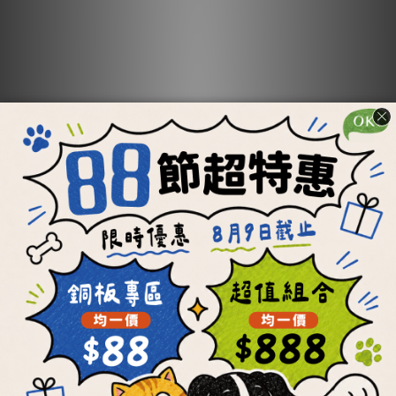
【OKi肉骨餅】任選
【OKi肉骨餅】滿漢
不同口味2件95折組
全席套餐組
合優惠
NT$1,393 ~ NT$3,920
NT$1,205 ~ NT$3,550
NT$6,472
加入購物車
加入購物車