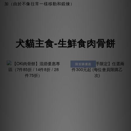
加（由於不像往常一樣移動和鍛煉）
犬貓主食-生鮮食肉骨餅
限首購優惠