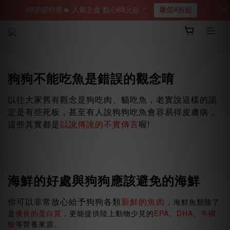
88節超特惠🔥 人氣主食 點心88元起↗︎
最低4折起
狗狗不能吃魚是錯誤的觀念唷
以往大家舊有觀念是狗吃肉、貓吃魚，老實說這樣的認
定是有些死板，甚至有人說狗狗吃魚會容易得皮膚病，
這些其實都是
以訛傳訛的不實傳言
喔!
海鮮的好處與狗狗應該避免的海鮮
你可以非常放心給予狗狗各類
新鮮的魚肉，
海鮮魚類除了
是
優良的蛋白質
，更能提供陸上動物少見的
EPA、DHA、牛磺
酸
等營養來源。