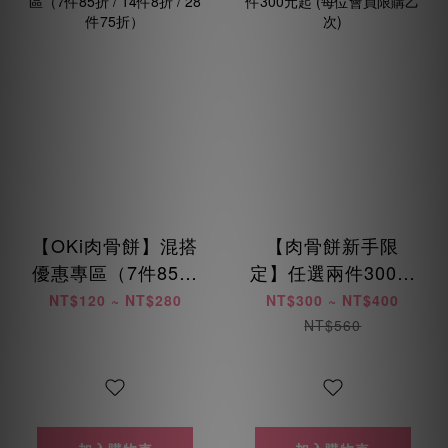
【OKi肉骨餅】混搭
【肉骨餅新手限
優惠專區（7件85折
定】任選兩件300元
/ 14件8折 / 28件75
起 (每位會員限購乙
NT$120 ~ NT$280
NT$300 ~ NT$400
折）
次)
NT$560