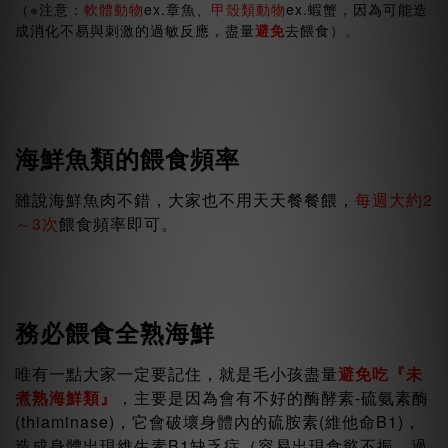
（※注意：
軟體動物
ex.章魚、
甲殼類動物
ex.蝦蟹，因為可能造
成消化不易與刺激的過敏反應，盡量
避免
去餵食）。
海鮮魚類的餵食頻率
雖說海鮮魚肉不錯，大家也不用天天餐餐餵，
每週大約2
～3次
餵食頻率即可。
務必餵食全熟海鮮
唯有一點大家一定要記住，就是毛小孩盡量
避免吃『未
煮熟海鮮類』
，主要是因為會有不好的酶酵素-硫氨素酶
(thiaminase)，它會破壞身體內的硫胺素(維他命B1)，
造成身體出現維生素B1缺乏症（容易出現食慾不振、過