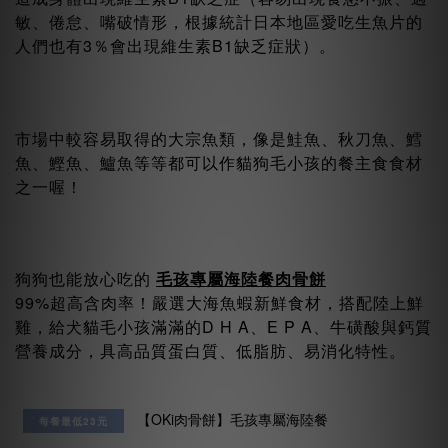
敏、倦怠、嘴破情形，根據統計日本地區愛吃生魚片的
人們也有3％會出現維生素B1缺乏症狀）。
市場中較容易取得的大宗魚類，像是鮭魚、秋刀魚、鱈
魚、鰹魚、鱸魚等等都可以作貓狗毛小孩的餐主食食材
之一喔！
狗狗也能放心吃的
毛孩專屬海陸餐肉骨餅
99%超高含肉率！嚴選大海魚蝦新鮮食材，搭配陸上鮮
雞，給犬貓毛小孩滿滿的D H A、E P A、牛磺酸與鈣質
營養成分，具高品質蛋白質、低脂肪、易消化特性。
每餐最低23元