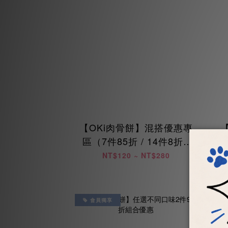
【OKi肉骨餅】混搭優惠專
區（7件85折 / 14件8折 /
兩
28件75折）
NT$120 ~ NT$280
會員獨享