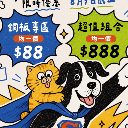
OKi肉骨餅】滿漢全席套
【OKi肉骨餅】彩色均
餐組
能口味
NT$1,205 ~ NT$3,550
NT$199 ~ NT$3,160
NT$6,472
NT$5,572
餐最低23元
每餐最低22元