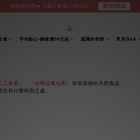
88節超特惠🔥 人氣主食 點心88元起↗︎
最低4折起
主食
手作點心-銅板價59元起
認識肉骨餅
常見Q&A
人工色素』、『化學抗氧化劑』
等添加物的天然食品。
果沒有什麼特別之處。