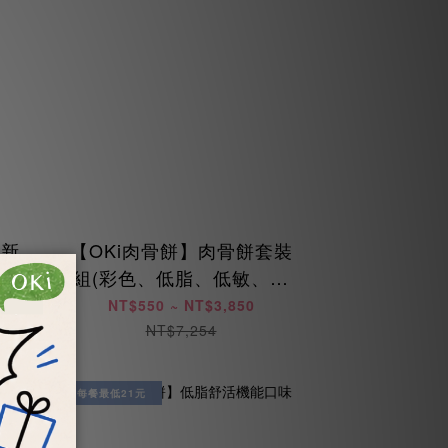
】新
【OKi肉骨餅】肉骨餅套裝
惠每
組(彩色、低脂、低敏、海
陸、美膚鳥)
NT$550 ~ NT$3,850
NT$7,254
每餐最低21元