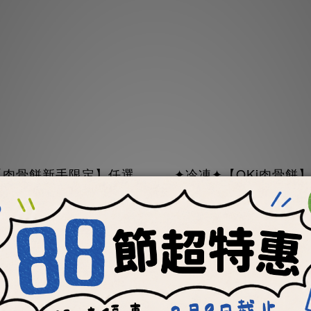
【肉骨餅新手限定】任選
✦冷凍✦【OKi肉骨餅
件300元起 (每位會員限
手免運綜合包(免運優
購乙次)
人限用乙次)
NT$300 ~ NT$400
NT$699
NT$560
NT$1,008
會員獨享
每顆最低19元