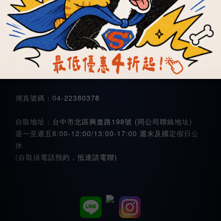
(12:00~13:00休息)(例假日/國定假日休息)
客服專線：
04-22383878
0973882878
免付費電話：0800-665252
傳真號碼：04-22380378
自取地址：台中市北區興進路198號 (同公司聯絡地址)
週一至週五8:00-12:00/13:00-17:00 週末及國定假日公
休
(自取須電話預約，抵達請電聯)