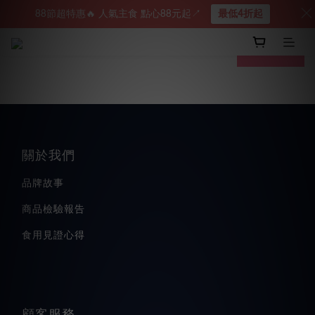
88節超特惠🔥 人氣主食 點心88元起↗︎
最低4折起
prev
next
關於我們
品牌故事
商品檢驗報告
食用見證心得
顧客服務