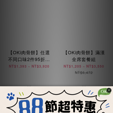
【OKi肉骨餅】任選
【OKi肉骨餅】滿漢
不同口味2件95折組
全席套餐組
合優惠
NT$1,393 ~ NT$3,920
NT$1,205 ~ NT$3,550
NT$6,472
加入購物車
加入購物車