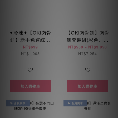
✦冷凍✦【OKi肉骨
【OKi肉骨餅】肉骨
餅】新手免運綜合
餅套裝組(彩色、低
包(免運優惠每人限
脂、低敏、海陸、
NT$699
NT$550 ~ NT$3,850
用乙次)
美膚鳥)
NT$1,008
NT$7,254
加入購物車
加入購物車
會員獨享
會員獨享