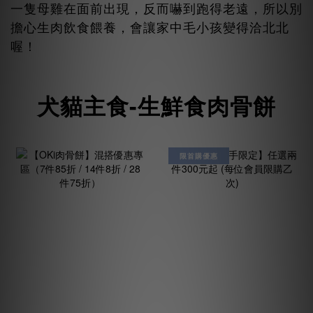
一隻母雞在面前出現，反而嚇到跑得老遠，所以別
擔心生肉飲食餵養，會讓家中毛小孩變得洽北北
喔！
犬貓主食-生鮮食肉骨餅
限首購優惠