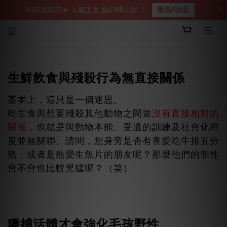
88節超特惠🔥 人氣主食 點心88元起↗︎
最低4折起
生鮮飲食與殘殺行為無直接關係
基本上，這只是一個迷思。
吃生食與想要殘殺其他動物之間並
沒有直接相對的
關係
，
也就是與動物本能、受過的訓練及社會化程
度並無關聯。
請問，您身旁是否有喜愛吃牛排五分
熟，或者是熱愛生魚片的朋友呢？那麼他們的個性
會不會也比較兇猛呢？（笑）
獵捕活體才會強化毛孩野性