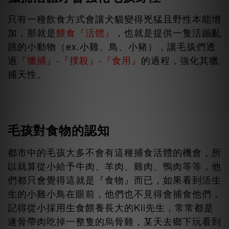
只有一種飲食方式會讓犬貓變得兇猛且野性本能增
加，那就是
餵食『活體』
，也就是提供一隻活蹦亂
跳的小動物（ex.小雞、鳥、小豬），讓毛孩們透
過
『獵捕』-『撲殺』-『食用』
的過程，強化其獵
捕天性。
毛孩對食物的認知
都市中的毛孩大多不會有這種捕食活體的機會，所
以就算從小給予牛肉、羊肉、雞肉、鴨肉等等，他
們都只會覺得這就是『食物』而已，如果看到活生
生的小雞小鳥在眼前，他們也不見得會捕食他們，
記得從小採用生食餵養長大的Kii先生，常常都是
連骨帶肉吃掉一整隻的烏骨雞，某天去鄉下玩看到