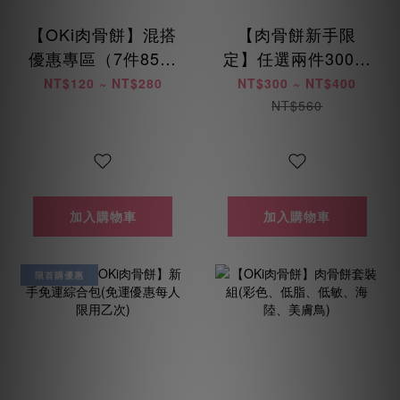
【OKi肉骨餅】混搭
【肉骨餅新手限
優惠專區（7件85折
定】任選兩件300元
/ 14件8折 / 28件75
起 (每位會員限購乙
NT$120 ~ NT$280
NT$300 ~ NT$400
折）
次)
NT$560
加入購物車
加入購物車
限首購優惠