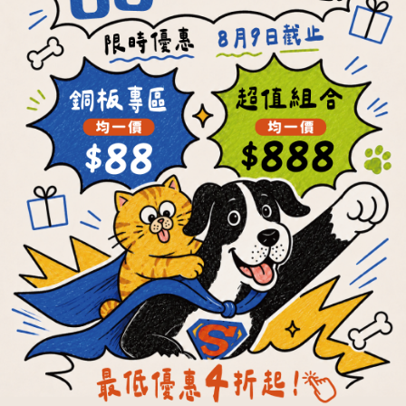
每顆最低19元
每餐最低21元
【OKi肉骨餅】彩色
【OKi肉骨餅】低脂
均衡機能口味
舒活機能口味
NT$199 ~ NT$3,160
NT$220 ~ NT$3,470
NT$5,572
NT$6,160