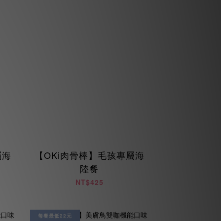
屬海
【OKi肉骨棒】毛孩專屬海
陸餐
NT$425
每餐最低22元