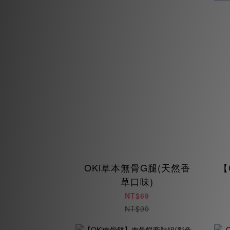
OKi草本無骨G腿(天然香
【
草口味)
NT$69
NT$99