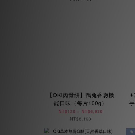
【OKi肉骨餅】鴨兔香吻機
✦
能口味（每片100g）
手
NT$120 ~ NT$6,930
NT$8,160