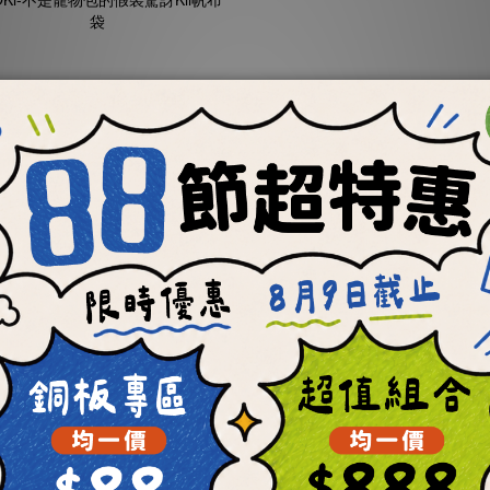
Ki-不是寵物包的假裝驚
訝Kii帆布袋
NT$499