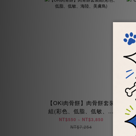
【OKi肉骨餅】肉骨餅套裝
O
組(彩色、低脂、低敏、海
陸、美膚鳥)
NT$550 ~ NT$3,850
NT$7,254