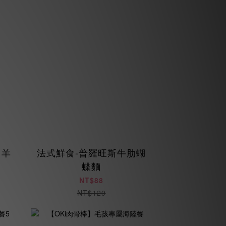
 羊
法式鮮食-普羅旺斯牛肋蝴
蝶麵
NT$88
NT$129