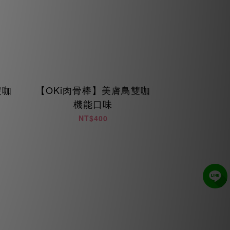
雙咖
【OKi肉骨棒】美膚鳥雙咖
機能口味
NT$400