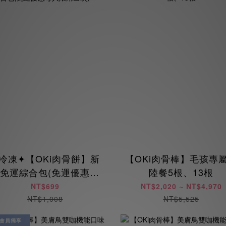
冷凍✦【OKi肉骨餅】新
【OKi肉骨棒】毛孩專
免運綜合包(免運優惠每
陸餐5根、13根
人限用乙次)
NT$699
NT$2,020 ~ NT$4,970
NT$1,008
NT$5,525
會員獨享