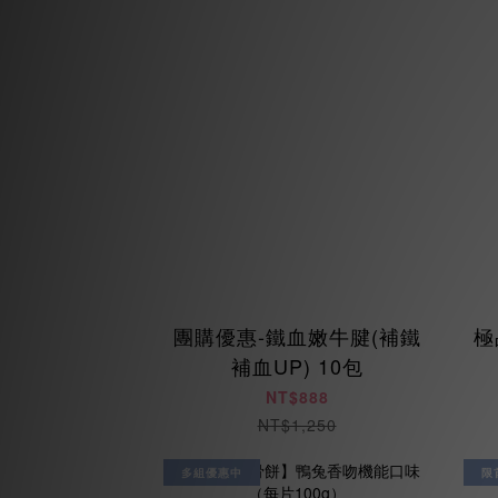
團購優惠-鐵血嫩牛腱(補鐵
極
補血UP) 10包
NT$888
NT$1,250
多組優惠中
限