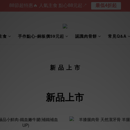
88節超特惠🔥 人氣主食 點心88元起↗︎
最低4折起
主食
手作點心-銅板價59元起
認識肉骨餅
常見Q&A
新 品 上 市
新品上市