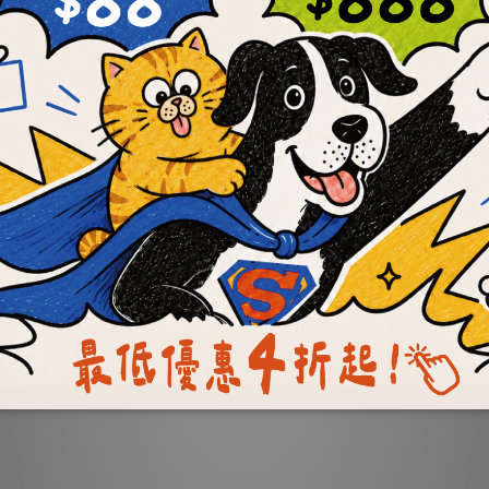
經 典 系 列
經典系列
會員獨享