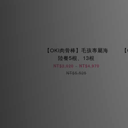
【OKi肉骨棒】毛孩專屬海
【
陸餐5根、13根
NT$2,020 ~ NT$4,970
NT$5,525