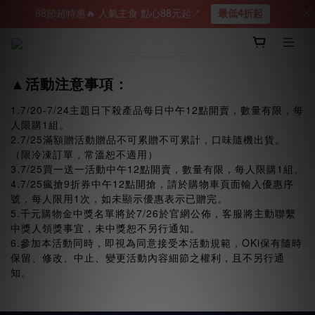
88節超特惠🔥 人氣主食 點心88元起↗︎
最低4折起
▲活動注意事項：
1.7/20-7/24主題日下殺產品每日中午12點開賣，數量有限，每
人限購1組。
2.7/25滿額贈活動贈品不可累贈不可累計，口味隨機出貨。
（限冷凍訂單，常溫恕不適用）
3.7/25買一送一活動中午12點開賣，數量有限，每人限購1組。
4.7/25瘋搶9折券中午12點開搶，請於購物車頁面輸入優惠序
號，每人限用1次，如未顯示優惠表示已贈完。
5.千元購物金中獎名單將於7/26於官網公佈，客服將主動聯繫
中獎人領獎事宜，未中獎恕不另行通知。
6.參加本活動同時，即視為同意接受本活動規範，OKi保有隨時
保留、修改、中止、變更活動內容細節之權利，且不另行通
知。