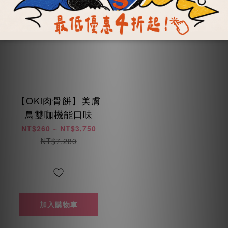
【OKi肉骨餅】美膚
鳥雙咖機能口味
NT$260 ~ NT$3,750
NT$7,280
加入購物車