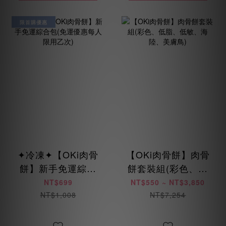
限首購優惠
✦冷凍✦【OKi肉骨
【OKi肉骨餅】肉骨
餅】新手免運綜合
餅套裝組(彩色、低
包(免運優惠每人限
脂、低敏、海陸、
NT$699
NT$550 ~ NT$3,850
用乙次)
美膚鳥)
NT$1,008
NT$7,254