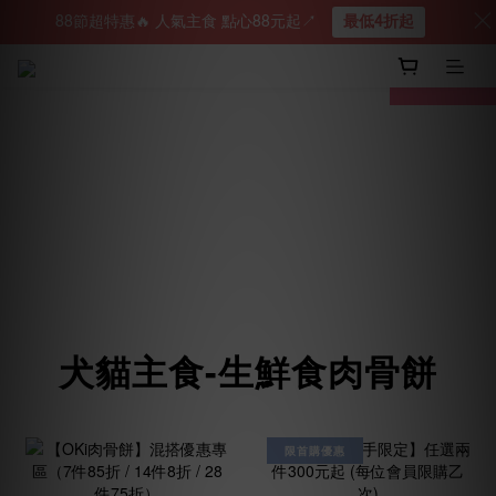
88節超特惠🔥 人氣主食 點心88元起↗︎
最低4折起
prev
next
犬貓主食-生鮮食肉骨餅
限首購優惠