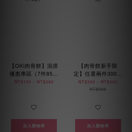
【OKi肉骨餅】混搭
【肉骨餅新手限
優惠專區（7件85折
定】任選兩件300元
/ 14件8折 / 28件75
起 (每位會員限購乙
NT$120 ~ NT$280
NT$300 ~ NT$400
折）
次)
NT$560
加入購物車
加入購物車