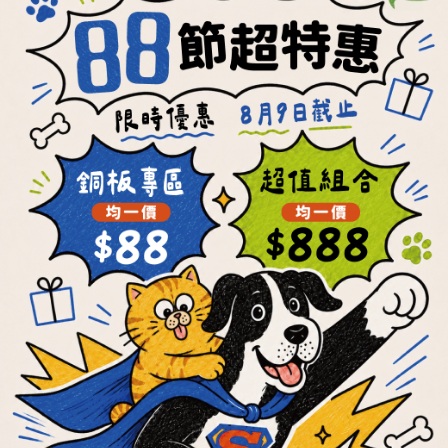
【OKi肉骨餅】低敏
【OKi肉骨餅】毛孩
新奇蛋白質機能口
專屬海陸餐
味
NT$250 ~ NT$3,650
NT$280 ~ NT$3,870
NT$7,000
NT$7,840
加入購物車
加入購物車
每餐最低22元