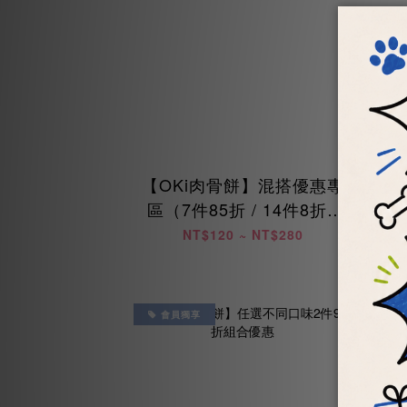
【OKi肉骨餅】混搭優惠專
區（7件85折 / 14件8折 /
兩
28件75折）
NT$120 ~ NT$280
會員獨享