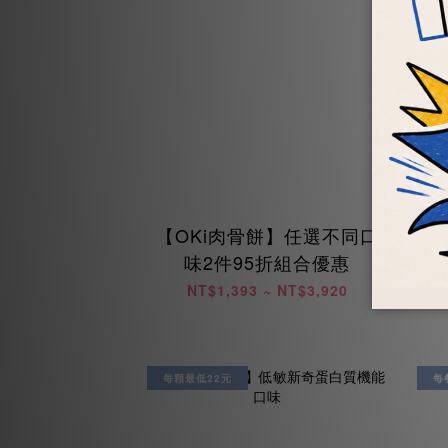
【OKi肉骨餅】任選不同口
【
味2件95折組合優惠
NT$1,393 ~ NT$3,920
每顆最低22元
每