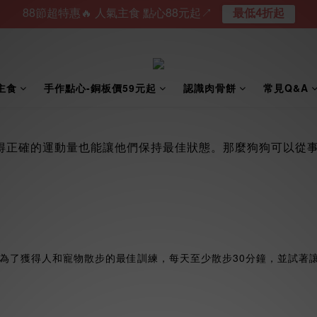
88節超特惠🔥 人氣主食 點心88元起↗︎
最低4折起
主食
手作點心-銅板價59元起
認識肉骨餅
常見Q&A
得正確的運動量也能讓他們保持最佳狀態。那麼狗狗可以從
為了獲得人和寵物散步的最佳訓練，每天至少散步30分鐘，並試著