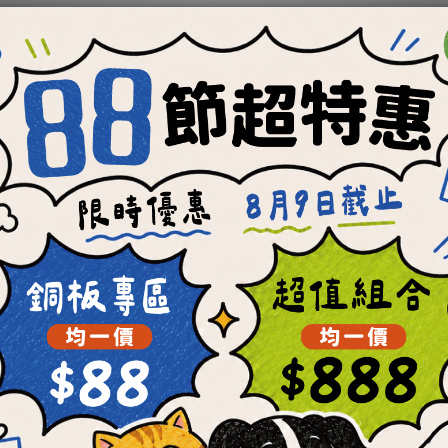
【肉骨餅新手限定】任選
✦冷凍✦【OKi肉骨餅
件300元起 (每位會員限
手免運綜合包(免運優
購乙次)
人限用乙次)
NT$300 ~ NT$400
NT$699
NT$560
NT$1,008
會員獨享
每顆最低19元