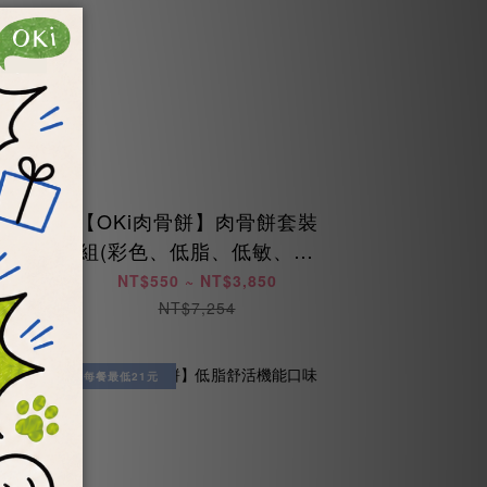
】新
【OKi肉骨餅】肉骨餅套裝
惠每
組(彩色、低脂、低敏、海
陸、美膚鳥)
NT$550 ~ NT$3,850
NT$7,254
每餐最低21元