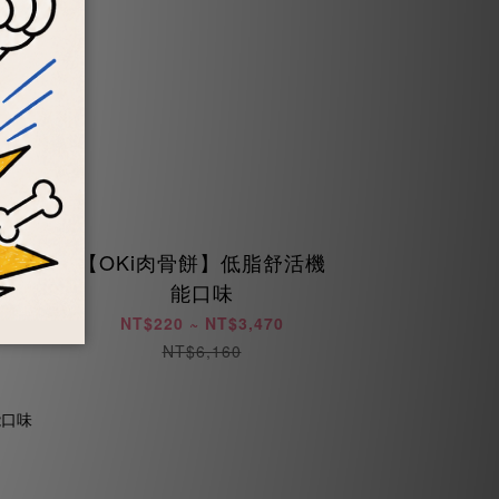
衡機
【OKi肉骨餅】低脂舒活機
能口味
NT$220 ~ NT$3,470
NT$6,160