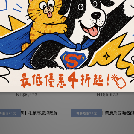
OKi肉骨餅】滿漢全席套
【OKi肉骨餅】彩色均
餐組
能口味
NT$1,205 ~ NT$3,550
NT$199 ~ NT$3,160
NT$6,472
NT$5,572
餐最低23元
每餐最低22元