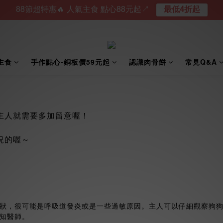
88節超特惠🔥 人氣主食 點心88元起↗︎
最低4折起
主食
手作點心-銅板價59元起
認識肉骨餅
常見Q&A
主人就需要多加留意喔！
況的喔～
狀，很可能是呼吸道發炎或是一些過敏原因。主人可以仔細觀察狗
知醫師。