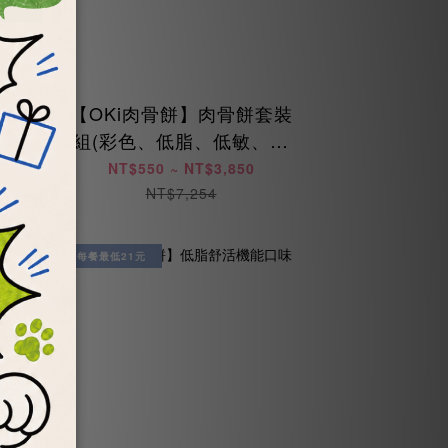
】新
【OKi肉骨餅】肉骨餅套裝
惠每
組(彩色、低脂、低敏、海
陸、美膚鳥)
NT$550 ~ NT$3,850
NT$7,254
每餐最低21元