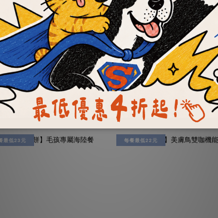
OKi肉骨餅】滿漢全席套
【OKi肉骨餅】彩色均
餐組
能口味
NT$1,205 ~ NT$3,550
NT$199 ~ NT$3,160
NT$6,472
NT$5,572
餐最低23元
每餐最低22元