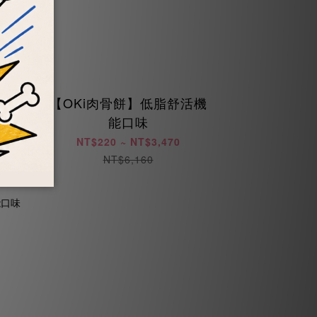
衡機
【OKi肉骨餅】低脂舒活機
能口味
NT$220 ~ NT$3,470
NT$6,160