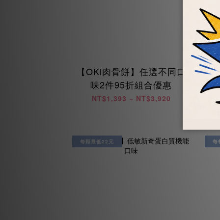
【OKi肉骨餅】任選不同口
【
味2件95折組合優惠
NT$1,393 ~ NT$3,920
每顆最低22元
每