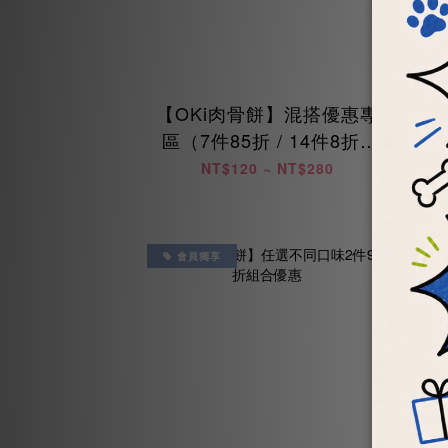
【OKi肉骨餅】混搭優惠專
區（7件85折 / 14件8折 /
兩
28件75折）
NT$120 ~ NT$280
會員獨享