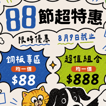
【肉骨餅新手限定】任選
✦冷凍✦【OKi肉骨餅
件300元起 (每位會員限
手免運綜合包(免運優
購乙次)
人限用乙次)
NT$300 ~ NT$400
NT$699
NT$560
NT$1,008
會員獨享
每顆最低19元