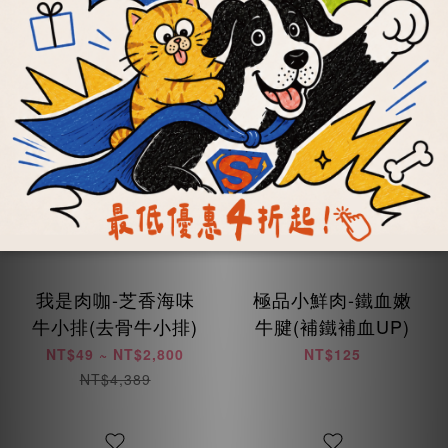
我是肉咖-芝香海味
極品小鮮肉-鐵血嫩
牛小排(去骨牛小排)
牛腱(補鐵補血UP)
NT$49 ~ NT$2,800
NT$125
NT$4,389