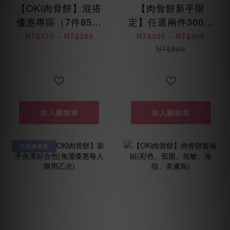
【OKi肉骨餅】混搭
【肉骨餅新手限
優惠專區（7件85折
定】任選兩件300元
/ 14件8折 / 28件75
起 (每位會員限購乙
NT$120 ~ NT$280
NT$300 ~ NT$400
折）
次)
NT$560
加入購物車
加入購物車
限首購優惠