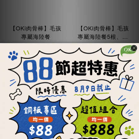
【OKi肉骨棒】毛孩
【OKi肉骨棒】毛孩
專屬海陸餐
專屬海陸餐5根、13
根
NT$425
NT$2,020 ~ NT$4,970
NT$5,525
加入購物車
加入購物車
手作點心-銅板價59元起