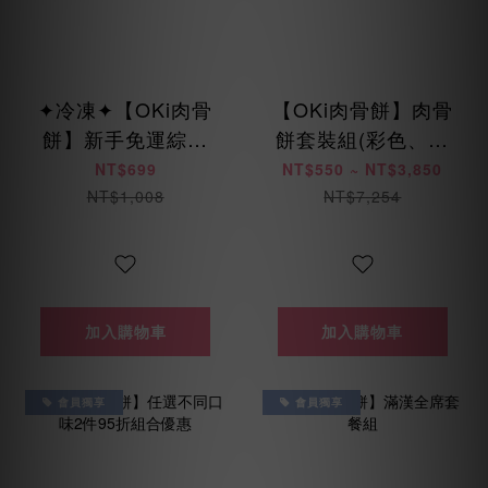
✦冷凍✦【OKi肉骨
【OKi肉骨餅】肉骨
餅】新手免運綜合
餅套裝組(彩色、低
包(免運優惠每人限
脂、低敏、海陸、
NT$699
NT$550 ~ NT$3,850
用乙次)
美膚鳥)
NT$1,008
NT$7,254
加入購物車
加入購物車
會員獨享
會員獨享