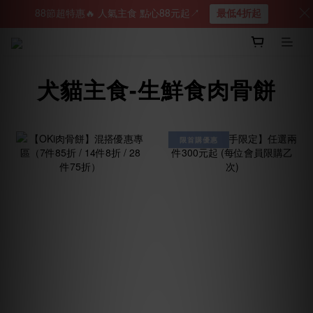
88節超特惠🔥 人氣主食 點心88元起↗︎
最低4折起
犬貓主食-生鮮食肉骨餅
限首購優惠