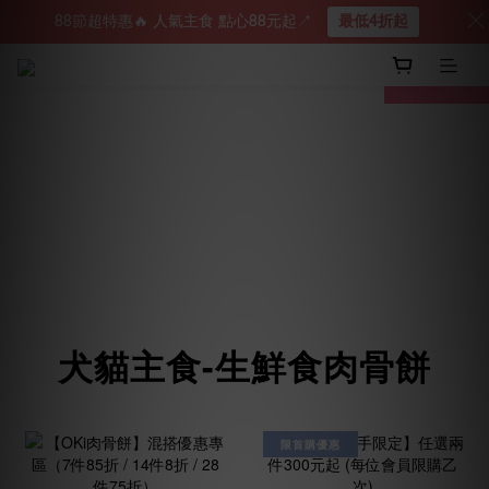
88節超特惠🔥 人氣主食 點心88元起↗︎
最低4折起
prev
next
犬貓主食-生鮮食肉骨餅
限首購優惠