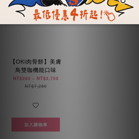
【OKi肉骨餅】美膚
鳥雙咖機能口味
NT$260 ~ NT$3,750
NT$7,280
加入購物車