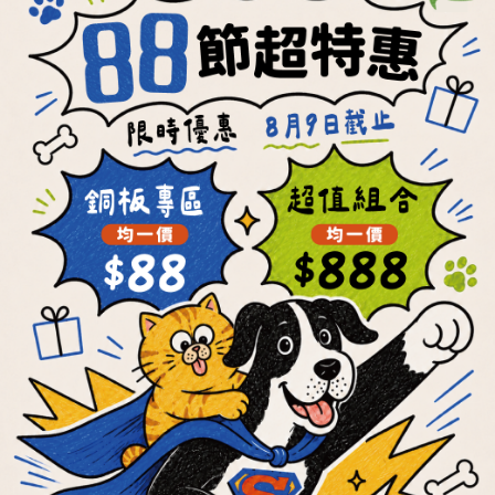
【OKi肉骨餅】低敏
【OKi肉骨餅】毛孩
新奇蛋白質機能口
專屬海陸餐
味
NT$250 ~ NT$3,650
NT$280 ~ NT$3,870
NT$7,000
NT$7,840
加入購物車
加入購物車
每餐最低22元