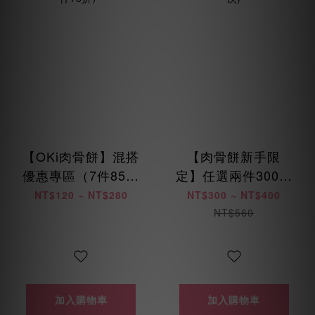
【OKi肉骨餅】混搭
【肉骨餅新手限
優惠專區（7件85折
定】任選兩件300元
/ 14件8折 / 28件75
起 (每位會員限購乙
NT$120 ~ NT$280
NT$300 ~ NT$400
折）
次)
NT$560
加入購物車
加入購物車