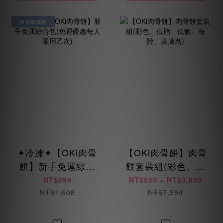
限首購優惠
✦冷凍✦【OKi肉骨
【OKi肉骨餅】肉骨
餅】新手免運綜合
餅套裝組(彩色、低
包(免運優惠每人限
脂、低敏、海陸、
NT$699
NT$550 ~ NT$3,850
用乙次)
美膚鳥)
NT$1,008
NT$7,254