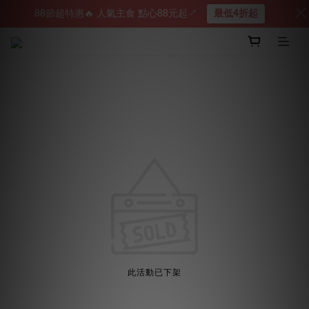
88節超特惠🔥 人氣主食 點心88元起↗︎
最低4折起
此活動已下架